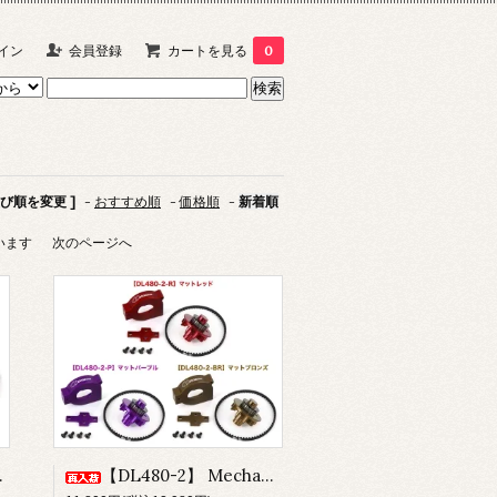
イン
会員登録
カートを見る
0
並び順を変更 ]
-
おすすめ順
-
価格順
-
新着順
ています
次のページへ
【DL480-2】 Mechanical Turbo Fan ver.2