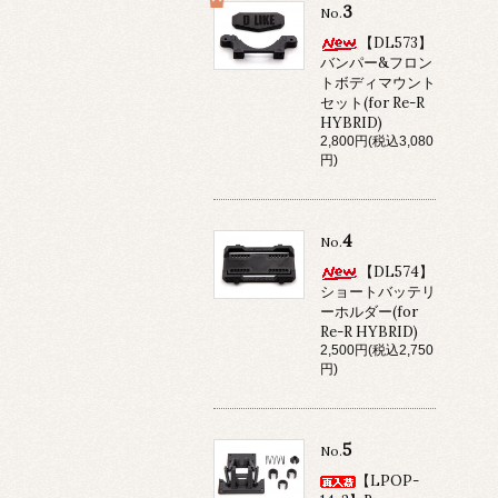
3
No.
【DL573】
バンパー&フロン
トボディマウント
セット(for Re-R
HYBRID)
2,800円(税込3,080
円)
4
No.
【DL574】
ショートバッテリ
ーホルダー(for
Re-R HYBRID)
2,500円(税込2,750
円)
5
No.
【LPOP-